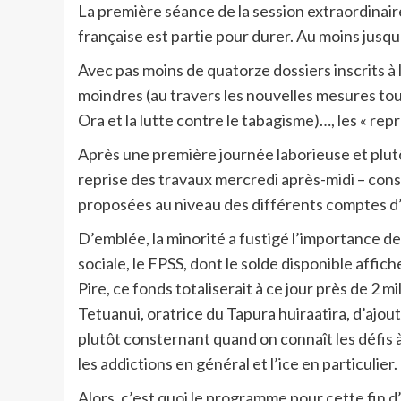
La première séance de la session extraordinair
française est partie pour durer. Au moins jusqu’à
Avec pas moins de quatorze dossiers inscrits à l
moindres (au travers les nouvelles mesures tou
Ora et la lutte contre le tabagisme)…, les « rep
Après une première journée laborieuse et plut
reprise des travaux mercredi après-midi – conse
proposées au niveau des différents comptes d’
D’emblée, la minorité a fustigé l’importance d
sociale, le FPSS, dont le solde disponible affic
Pire, ce fonds totaliserait à ce jour près de 2 m
Tetuanui, oratrice du Tapura huiraatira, d’ajo
plutôt consternant quand on connaît les défis 
les addictions en général et l’ice en particulier.
Alors, c’est quoi le programme pour cette fin d