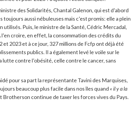
ministre des Solidarités, Chantal Galenon, qui est d’abord
oujours aussi nébuleuses mais c’est promis: elle a plein
n utilisés. Puis, le ministre de la Santé, Cédric Mercadal,
 A l’en croire, en effet, la consommation des crédits du
et 2023 et à ce jour, 327 millions de Fcfp ont déjà été
issements publics. Il a également levé le voile sur le
 lutte contre l’obésité, celle contre le cancer, sans
aidé pour sa part la représentante Tavini des Marquises,
ujours beaucoup plus facile dans nos îles quand
« il y a la
Brotherson continue de taxer les forces vives du Pays.