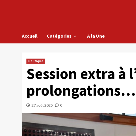
Accueil
Catégories
A la Une
Politique
Session extra à l
prolongations…
27 août 2025
0