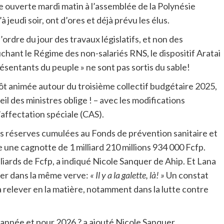
e ouverte mardi matin à l’assemblée de la Polynésie
 jeudi soir, ont d’ores et déjà prévu les élus.
’ordre du jour des travaux législatifs, et non des
chant le Régime des non-salariés RNS, le dispositif Aratai
résentants du peuple » ne sont pas sortis du sable!
ôt animée autour du troisième collectif budgétaire 2025,
il des ministres oblige ! – avec les modifications
affectation spéciale (CAS).
es réserves cumulées au Fonds de prévention sanitaire et
he une cagnotte de 1 milliard 210 millions 934 000 Fcfp.
illiards de Fcfp, a indiqué Nicole Sanquer de Ahip. Et Lana
uter dans la même verve:
« Il y a la galette, là! »
Un constat
à relever en la matière, notamment dans la lutte contre
’année et pour 2026 ? a ajouté Nicole Sanquer.