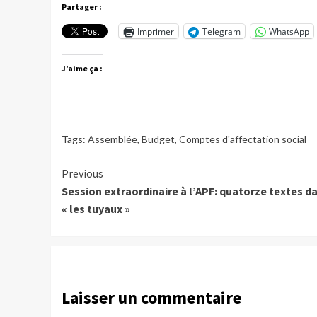
Partager :
Imprimer
Telegram
WhatsApp
J’aime ça :
Tags:
Assemblée
,
Budget
,
Comptes d'affectation social
Continue
Previous
Session extraordinaire à l’APF: quatorze textes d
Reading
« les tuyaux »
Laisser un commentaire