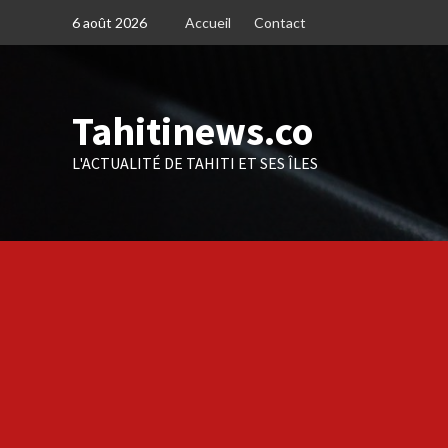
Skip
6 août 2026
Accueil
Contact
to
content
Tahitinews.co
L'ACTUALITÉ DE TAHITI ET SES ÎLES