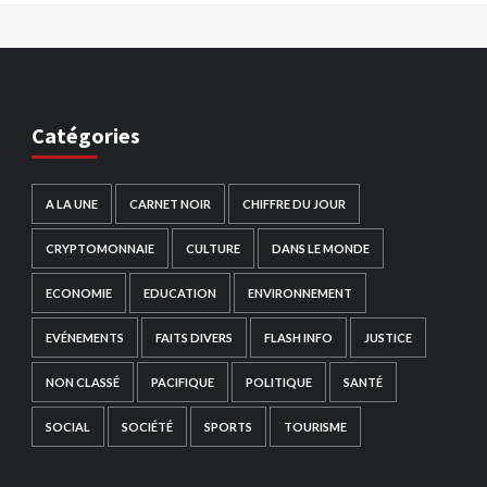
Catégories
A LA UNE
CARNET NOIR
CHIFFRE DU JOUR
CRYPTOMONNAIE
CULTURE
DANS LE MONDE
ECONOMIE
EDUCATION
ENVIRONNEMENT
EVÉNEMENTS
FAITS DIVERS
FLASH INFO
JUSTICE
NON CLASSÉ
PACIFIQUE
POLITIQUE
SANTÉ
SOCIAL
SOCIÉTÉ
SPORTS
TOURISME