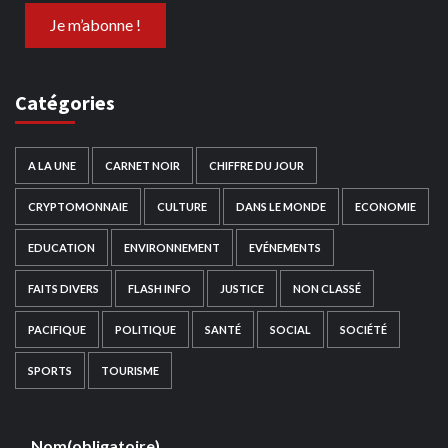
Catégories
A LA UNE
CARNET NOIR
CHIFFRE DU JOUR
CRYPTOMONNAIE
CULTURE
DANS LE MONDE
ECONOMIE
EDUCATION
ENVIRONNEMENT
EVÉNEMENTS
FAITS DIVERS
FLASH INFO
JUSTICE
NON CLASSÉ
PACIFIQUE
POLITIQUE
SANTÉ
SOCIAL
SOCIÉTÉ
SPORTS
TOURISME
Nom
(obligatoire)