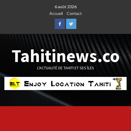
Skip
6 août 2026
to
Accueil
Contact
content
Facebook
Twitter
Tahitinews.co
L'ACTUALITÉ DE TAHITI ET SES ÎLES