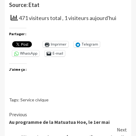
Source: Etat
471 visiteurs total
, 1 visiteurs aujourd'hui
Partager :
Imprimer
Telegram
WhatsApp
E-mail
J’aime ça :
Tags:
Service civique
Continue
Previous
Au programme de la Matuatua Hoe, le 1er mai
Reading
Next