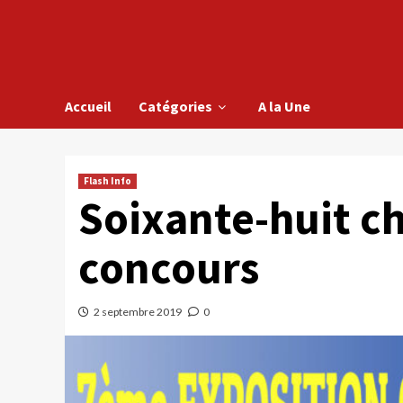
Accueil
Catégories
A la Une
Flash Info
Soixante-huit ch
concours
2 septembre 2019
0