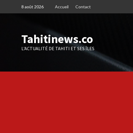
Skip
8 août 2026
Accueil
Contact
to
content
Tahitinews.co
L'ACTUALITÉ DE TAHITI ET SES ÎLES