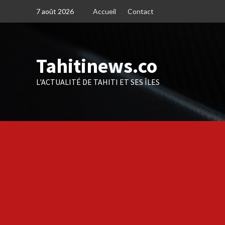
Skip
7 août 2026
Accueil
Contact
to
content
Tahitinews.co
L'ACTUALITÉ DE TAHITI ET SES ÎLES