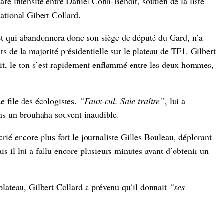
are intensité entre Daniel Cohn-Bendit, soutien de la liste
ional Gibert Collard.
 et qui abandonnera donc son siège de député du Gard, n’a
s de la majorité présidentielle sur le plateau de TF1. Gilbert
it, le ton s’est rapidement enflammé entre les deux hommes,
de file des écologistes.
“Faux-cul. Sale traître”
, lui a
s un brouhaha souvent inaudible.
 crié encore plus fort le journaliste Gilles Bouleau, déplorant
is il lui a fallu encore plusieurs minutes avant d’obtenir un
plateau, Gilbert Collard a prévenu qu’il donnait
“ses