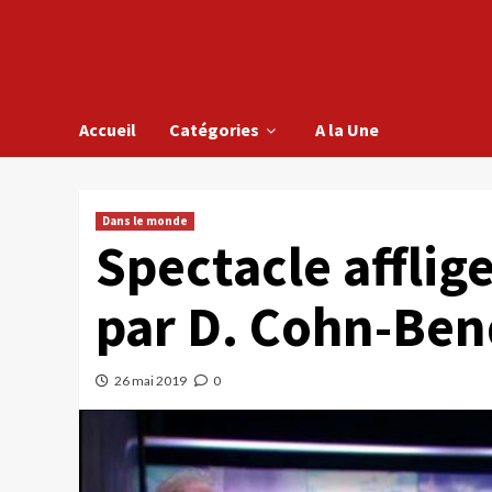
Accueil
Catégories
A la Une
Dans le monde
Spectacle afflig
par D. Cohn-Bend
26 mai 2019
0