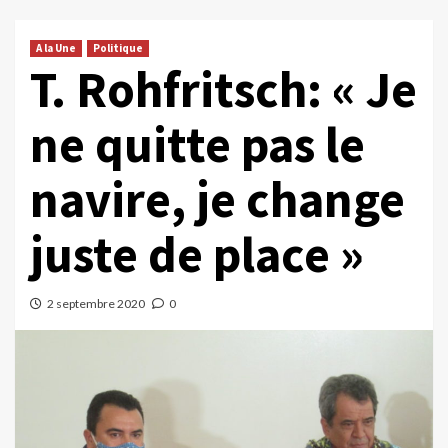
A la Une
Politique
T. Rohfritsch: « Je
ne quitte pas le
navire, je change
juste de place »
2 septembre 2020
0