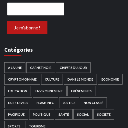
Catégories
A LA UNE
CARNET NOIR
CHIFFRE DU JOUR
CRYPTOMONNAIE
CULTURE
DANS LE MONDE
ECONOMIE
EDUCATION
ENVIRONNEMENT
EVÉNEMENTS
FAITS DIVERS
FLASH INFO
JUSTICE
NON CLASSÉ
PACIFIQUE
POLITIQUE
SANTÉ
SOCIAL
SOCIÉTÉ
SPORTS
TOURISME