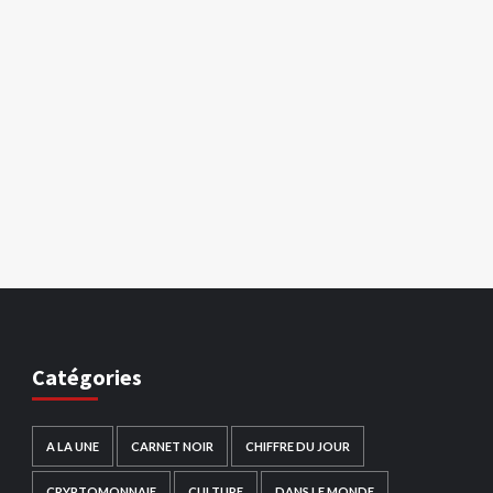
Catégories
A LA UNE
CARNET NOIR
CHIFFRE DU JOUR
CRYPTOMONNAIE
CULTURE
DANS LE MONDE