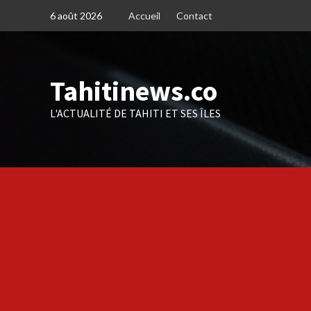
Skip
6 août 2026
Accueil
Contact
to
content
Tahitinews.co
L'ACTUALITÉ DE TAHITI ET SES ÎLES