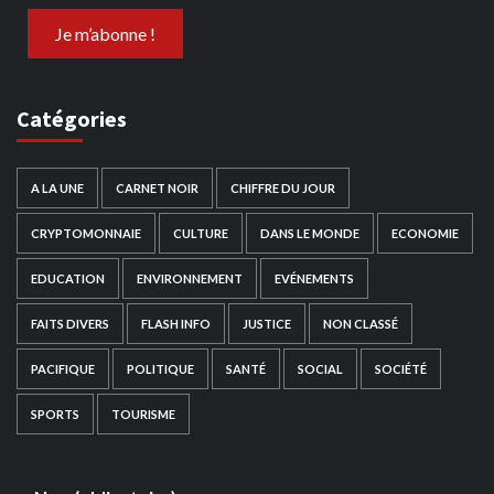
Catégories
A LA UNE
CARNET NOIR
CHIFFRE DU JOUR
CRYPTOMONNAIE
CULTURE
DANS LE MONDE
ECONOMIE
EDUCATION
ENVIRONNEMENT
EVÉNEMENTS
FAITS DIVERS
FLASH INFO
JUSTICE
NON CLASSÉ
PACIFIQUE
POLITIQUE
SANTÉ
SOCIAL
SOCIÉTÉ
SPORTS
TOURISME