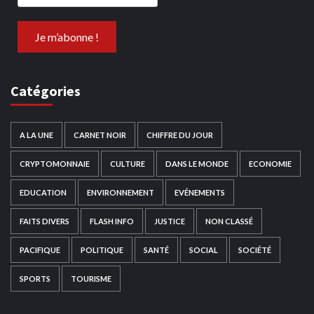
Catégories
A LA UNE
CARNET NOIR
CHIFFRE DU JOUR
CRYPTOMONNAIE
CULTURE
DANS LE MONDE
ECONOMIE
EDUCATION
ENVIRONNEMENT
EVÉNEMENTS
FAITS DIVERS
FLASH INFO
JUSTICE
NON CLASSÉ
PACIFIQUE
POLITIQUE
SANTÉ
SOCIAL
SOCIÉTÉ
SPORTS
TOURISME