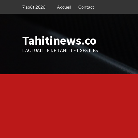
Skip
7 août 2026
Accueil
Contact
to
content
Tahitinews.co
L'ACTUALITÉ DE TAHITI ET SES ÎLES