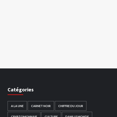
Catégories
A LA UNE
CARNET NOIR
CHIFFRE DU JOUR
CRYPTOMONNAIE
CULTURE
DANS LE MONDE