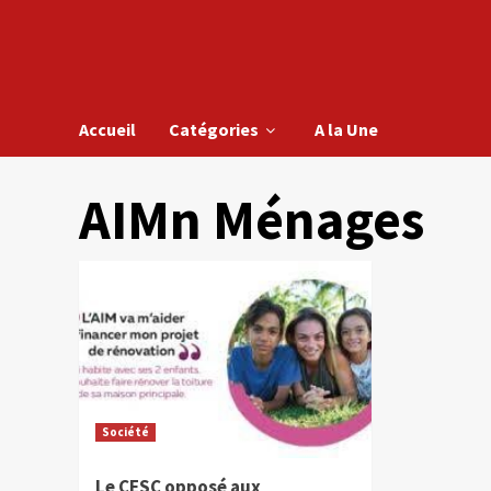
Accueil
Catégories
A la Une
AIMn Ménages
Société
Le CESC opposé aux