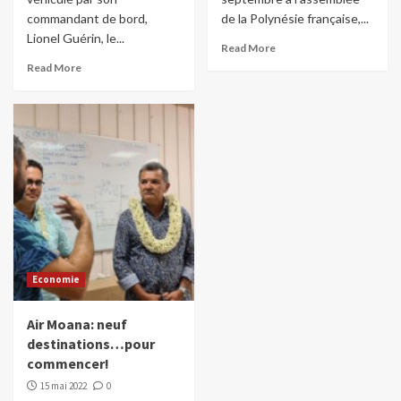
commandant de bord,
de la Polynésie française,...
Lionel Guérin, le...
Read More
Read More
Economie
Air Moana: neuf
destinations…pour
commencer!
15 mai 2022
0