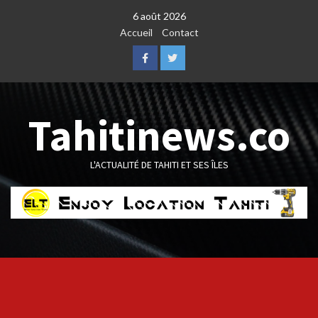
Skip
6 août 2026
to
Accueil
Contact
content
Facebook
Twitter
Tahitinews.co
L'ACTUALITÉ DE TAHITI ET SES ÎLES