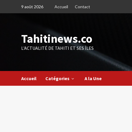
Skip
9 août 2026
Accueil
Contact
to
content
Tahitinews.co
L'ACTUALITÉ DE TAHITI ET SES ÎLES
Accueil
Catégories
A la Une