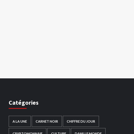
Catégories
A LA UNE
CARNET NOIR
CHIFFRE DU JOUR
CRYPTOMONNAIE
CULTURE
DANS LE MONDE