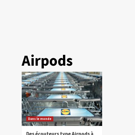
Airpods
Dans le monde
Des écouteurs type Airpods à