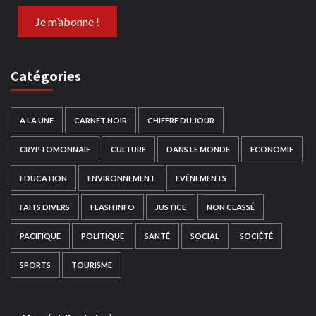
Catégories
A LA UNE
CARNET NOIR
CHIFFRE DU JOUR
CRYPTOMONNAIE
CULTURE
DANS LE MONDE
ECONOMIE
EDUCATION
ENVIRONNEMENT
EVÉNEMENTS
FAITS DIVERS
FLASH INFO
JUSTICE
NON CLASSÉ
PACIFIQUE
POLITIQUE
SANTÉ
SOCIAL
SOCIÉTÉ
SPORTS
TOURISME