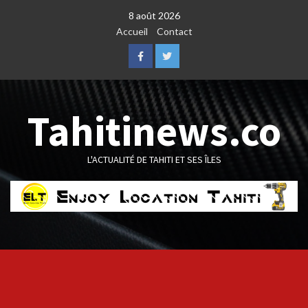
Skip
8 août 2026
to
Accueil
Contact
content
Facebook
Twitter
Tahitinews.co
L'ACTUALITÉ DE TAHITI ET SES ÎLES