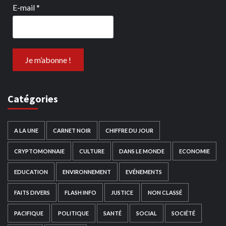
E-mail
*
Catégories
A LA UNE
CARNET NOIR
CHIFFRE DU JOUR
CRYPTOMONNAIE
CULTURE
DANS LE MONDE
ECONOMIE
EDUCATION
ENVIRONNEMENT
EVÉNEMENTS
FAITS DIVERS
FLASH INFO
JUSTICE
NON CLASSÉ
PACIFIQUE
POLITIQUE
SANTÉ
SOCIAL
SOCIÉTÉ