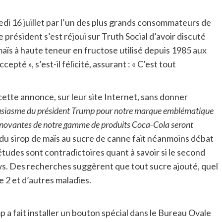
di 16 juillet par l’un des plus grands consommateurs de
président s’est réjoui sur Truth Social d’avoir discuté
maïs à haute teneur en fructose utilisé depuis 1985 aux
cepté », s’est-il félicité, assurant : « C’est tout
cette annonce, sur leur site Internet, sans donner
ousiasme du président Trump pour notre marque emblématique
s innovantes de notre gamme de produits Coca-Cola seront
 du sirop de maïs au sucre de canne fait néanmoins débat
études sont contradictoires quant à savoir si le second
ws. Des recherches suggèrent que tout sucre ajouté, quel
e 2 et d’autres maladies.
a fait installer un bouton spécial dans le Bureau Ovale