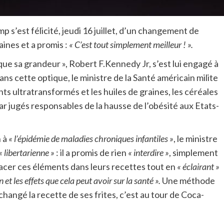
p s’est félicité, jeudi 16 juillet, d’un changement de
ines et a promis :
« C’est tout simplement meilleur ! ».
ue sa grandeur », Robert F.Kennedy Jr, s’est lui engagé à
ns cette optique, le ministre de la Santé américain milite
ents ultratransformés et les huiles de graines, les céréales
car jugés responsables de la hausse de l’obésité aux Etats-
n à
« l’épidémie de maladies chroniques infantiles »
, le ministre
« libertarienne »
: il a promis de rien
« interdire »
, simplement
acer ces éléments dans leurs recettes tout en
« éclairant »
n et les effets que cela peut avoir sur la santé ».
Une méthode
 changé la recette de ses frites, c’est au tour de Coca-