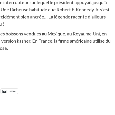
n interrupteur sur lequel le président appuyait jusqu’à
. Une fâcheuse habitude que Robert F. Kennedy Jr. s’est
décidément bien ancrée… La légende raconte d’ailleurs
u !
 ses boissons vendues au Mexique, au Royaume-Uni, en
version kasher. En France, la firme américaine utilise du
ose.
E-mail