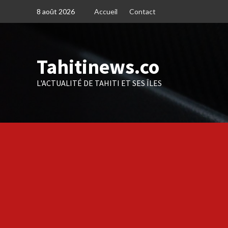
Skip
8 août 2026
Accueil
Contact
to
content
Tahitinews.co
L'ACTUALITÉ DE TAHITI ET SES ÎLES