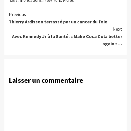
Tags:
Inondations
,
New York
,
Pluies
Continue
Previous
Thierry Ardisson terrassé par un cancer du foie
Reading
Next
Avec Kennedy Jr à la Santé: « Make Coca Cola better
again »…
Laisser un commentaire