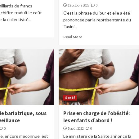
illiards de francs
12 octobre 2023
0
 chiffre traduit le coût
C’est la phrase du jour et elle a été
 la collectivité...
prononcée par la représentante du
Tavini...
Read More
Santé
ie bariatrique, sous
Prise en charge de l’obésité:
veillance
les enfants d’abord !
0
5 août 2022
0
té, encore méconnue, est
Le ministère de la Santé annonce la