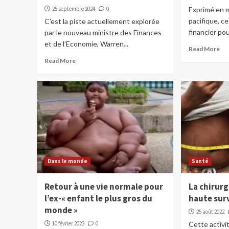
25 septembre 2024
0
Exprimé en m
pacifique, ce
C’est la piste actuellement explorée
financier pour
par le nouveau ministre des Finances
et de l’Economie, Warren...
Read More
Read More
Dans le monde
Santé
Retour à une vie normale pour
La chirurg
l’ex-« enfant le plus gros du
haute sur
monde »
25 août 2022
10 février 2023
0
Cette activi