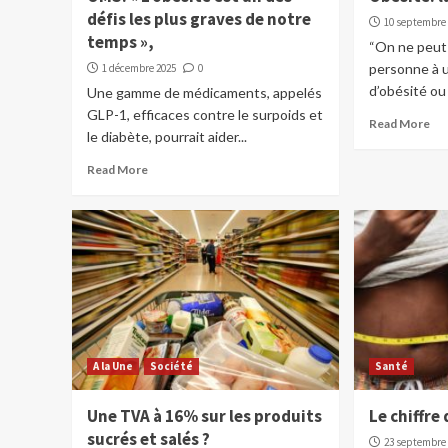
défis les plus graves de notre
10 septembre
temps »,
“On ne peut 
personne à 
1 décembre 2025
0
d’obésité ou
Une gamme de médicaments, appelés
GLP-1, efficaces contre le surpoids et
Read More
le diabète, pourrait aider...
Read More
A la Une
Société
Santé
Une TVA à 16% sur les produits
Le chiffre 
sucrés et salés ?
23 septembre