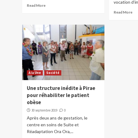
vocation d’im
Read More
Read More
A la Une
Société
Une structure inédite à Pirae
pour réhabiliter le patient
obèse
30 septembre 2019
0
Après deux ans de gestation, le
centre en soins de Suite et
Réadaptation Ora Ora,...