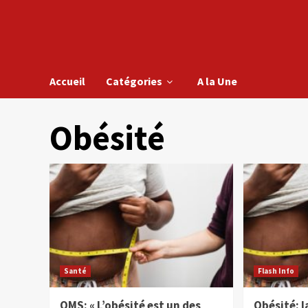
Accueil
Catégories
A la Une
Obésité
Santé
Flash Info
OMS: « L’obésité est un des
Obésité: l