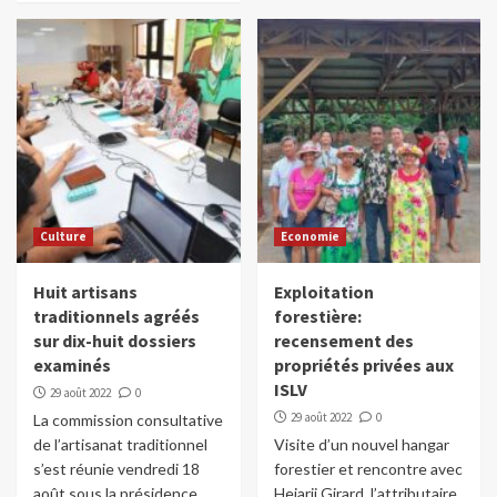
Culture
Economie
Huit artisans
Exploitation
traditionnels agréés
forestière:
sur dix-huit dossiers
recensement des
examinés
propriétés privées aux
ISLV
29 août 2022
0
29 août 2022
0
La commission consultative
de l’artisanat traditionnel
Visite d’un nouvel hangar
s’est réunie vendredi 18
forestier et rencontre avec
août sous la présidence
Heiarii Girard, l’attributaire