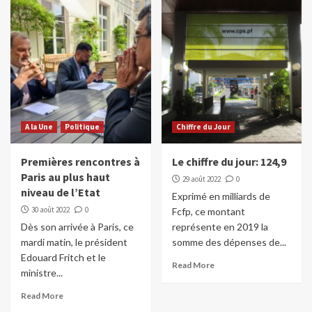
A la Une
Politique
Chiffre du Jour
Premières rencontres à
Le chiffre du jour: 124,9
Paris au plus haut
29 août 2022
0
niveau de l’Etat
Exprimé en milliards de
30 août 2022
0
Fcfp, ce montant
Dès son arrivée à Paris, ce
représente en 2019 la
mardi matin, le président
somme des dépenses de...
Edouard Fritch et le
Read More
ministre...
Read More