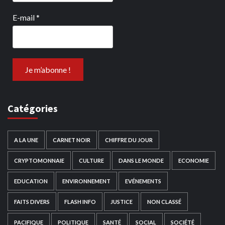
E-mail
*
Catégories
A LA UNE
CARNET NOIR
CHIFFRE DU JOUR
CRYPTOMONNAIE
CULTURE
DANS LE MONDE
ECONOMIE
EDUCATION
ENVIRONNEMENT
EVÉNEMENTS
FAITS DIVERS
FLASH INFO
JUSTICE
NON CLASSÉ
PACIFIQUE
POLITIQUE
SANTÉ
SOCIAL
SOCIÉTÉ