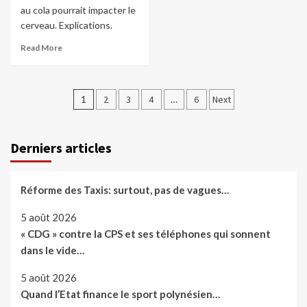
au cola pourrait impacter le
cerveau. Explications.
Read More
Pagination
1
2
3
4
…
6
Next
des
publications
Derniers articles
Réforme des Taxis: surtout, pas de vagues…
5 août 2026
« CDG » contre la CPS et ses téléphones qui sonnent
dans le vide…
5 août 2026
Quand l’Etat finance le sport polynésien…