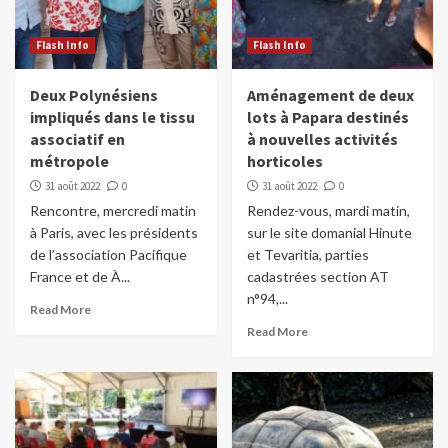
Flash Info
Flash Info
Deux Polynésiens
Aménagement de deux
impliqués dans le tissu
lots à Papara destinés
associatif en
à nouvelles activités
métropole
horticoles
31 août 2022
0
31 août 2022
0
Rencontre, mercredi matin
Rendez-vous, mardi matin,
à Paris, avec les présidents
sur le site domanial Hinute
de l’association Pacifique
et Tevaritia, parties
France et de À...
cadastrées section AT
n°94,...
Read More
Read More