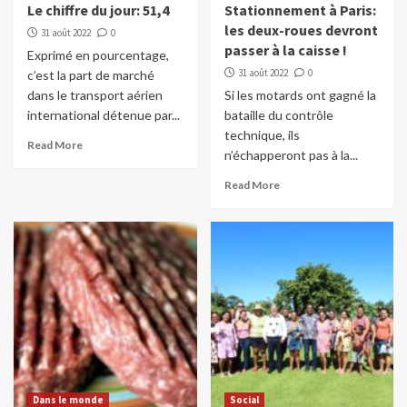
Le chiffre du jour: 51,4
Stationnement à Paris:
les deux-roues devront
31 août 2022
0
passer à la caisse !
Exprimé en pourcentage,
31 août 2022
0
c’est la part de marché
dans le transport aérien
Si les motards ont gagné la
international détenue par...
bataille du contrôle
technique, ils
Read More
n’échapperont pas à la...
Read More
Dans le monde
Social