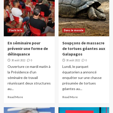
Flash Info
Dans le monde
En séminaire pour
Soupçons de massacre
prévenir une forme de
de tortues géantes aux
délinquance
Galapagos
30 août 2022
0
30 août 2022
0
Ouverture ce mardi matin à
Lundi, le parquet
la Présidence d’un
équatorien a annoncé
séminaire de travail
enquêter sur une chasse
réunissant deux structures
présumée de tortues
au...
géantes au...
Read More
Read More