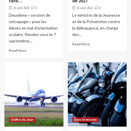
tard…
de 2027
31 août 2022
0
31 août 2022
0
Deuxième « session de
Le ministre de la Jeunesse
rattrapage » pour les
et de la Prévention contre
élèves en mal d’orientation
la délinquance, en charge
scolaire. Rendez-vous le 7
des...
septembre,...
Read More
Read More
Chiffre du Jour
Dans le monde