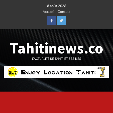
Skip
8 août 2026
to
Accueil
Contact
content
Facebook
Twitter
Tahitinews.co
L'ACTUALITÉ DE TAHITI ET SES ÎLES