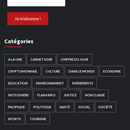
Catégories
A LA UNE
CARNET NOIR
CHIFFRE DU JOUR
CRYPTOMONNAIE
CULTURE
DANS LE MONDE
ECONOMIE
EDUCATION
ENVIRONNEMENT
EVÉNEMENTS
FAITS DIVERS
FLASH INFO
JUSTICE
NON CLASSÉ
PACIFIQUE
POLITIQUE
SANTÉ
SOCIAL
SOCIÉTÉ
SPORTS
TOURISME