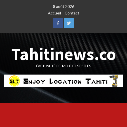
Skip
8 août 2026
to
Accueil
Contact
content
Facebook
Twitter
Tahitinews.co
L'ACTUALITÉ DE TAHITI ET SES ÎLES