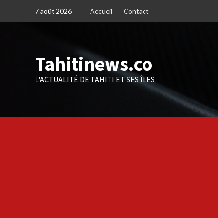
Skip
7 août 2026
Accueil
Contact
to
content
Tahitinews.co
L'ACTUALITÉ DE TAHITI ET SES ÎLES