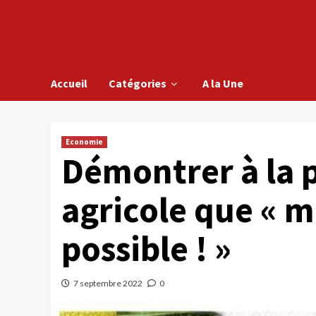
Accueil
Catégories
A la Une
Economie
Démontrer à la 
agricole que « m
possible ! »
7 septembre 2022
0