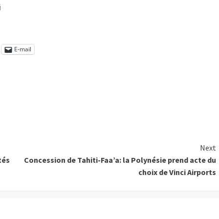
i
E-mail
Next
tés
Concession de Tahiti-Faa’a: la Polynésie prend acte du
choix de Vinci Airports