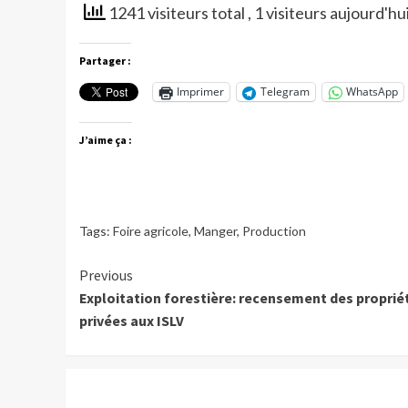
1241 visiteurs total
, 1 visiteurs aujourd'hu
Partager :
Imprimer
Telegram
WhatsApp
J’aime ça :
Tags:
Foire agricole
,
Manger
,
Production
Continue
Previous
Exploitation forestière: recensement des proprié
Reading
privées aux ISLV