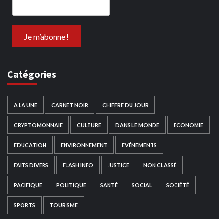
Catégories
A LA UNE
CARNET NOIR
CHIFFRE DU JOUR
CRYPTOMONNAIE
CULTURE
DANS LE MONDE
ECONOMIE
EDUCATION
ENVIRONNEMENT
EVÉNEMENTS
FAITS DIVERS
FLASH INFO
JUSTICE
NON CLASSÉ
PACIFIQUE
POLITIQUE
SANTÉ
SOCIAL
SOCIÉTÉ
SPORTS
TOURISME