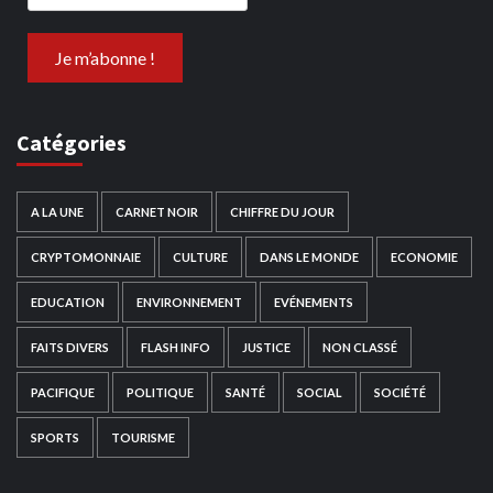
Catégories
A LA UNE
CARNET NOIR
CHIFFRE DU JOUR
CRYPTOMONNAIE
CULTURE
DANS LE MONDE
ECONOMIE
EDUCATION
ENVIRONNEMENT
EVÉNEMENTS
FAITS DIVERS
FLASH INFO
JUSTICE
NON CLASSÉ
PACIFIQUE
POLITIQUE
SANTÉ
SOCIAL
SOCIÉTÉ
SPORTS
TOURISME