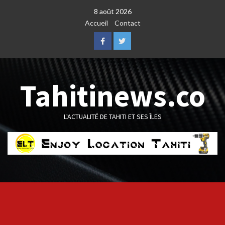
Skip
8 août 2026
to
Accueil
Contact
content
Facebook
Twitter
Tahitinews.co
L'ACTUALITÉ DE TAHITI ET SES ÎLES