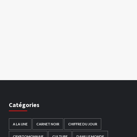
Catégories
A LA UNE
CARNET NOIR
CHIFFRE DU JOUR
CRYPTOMONNAIE
CULTURE
DANS LE MONDE