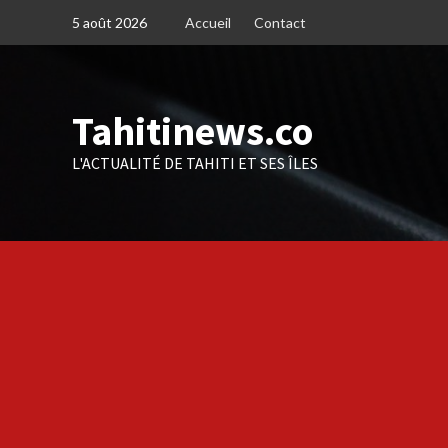
Skip
5 août 2026
Accueil
Contact
to
content
Tahitinews.co
L'ACTUALITÉ DE TAHITI ET SES ÎLES