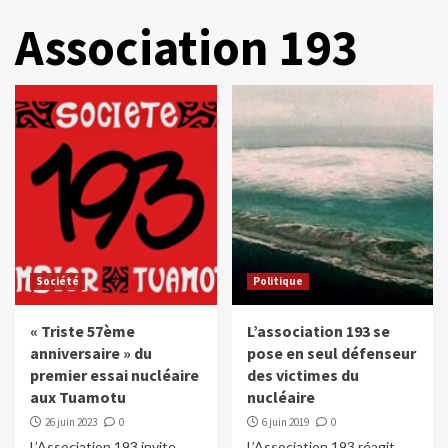
Association 193
Société
Politique
« Triste 57ème
L’association 193 se
anniversaire » du
pose en seul défenseur
premier essai nucléaire
des victimes du
aux Tuamotu
nucléaire
26 juin 2023
0
6 juin 2019
0
L’Association 193 invite
L’Association 193 réagit