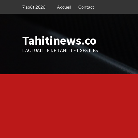
Skip
7 août 2026
Accueil
Contact
to
content
Tahitinews.co
L'ACTUALITÉ DE TAHITI ET SES ÎLES