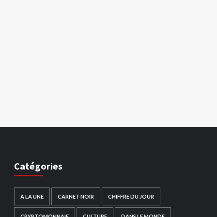
Catégories
A LA UNE
CARNET NOIR
CHIFFRE DU JOUR
CRYPTOMONNAIE
CULTURE
DANS LE MONDE