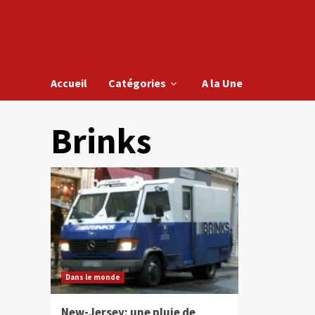
Accueil
Catégories
A la Une
Brinks
Dans le monde
New-Jersey: une pluie de