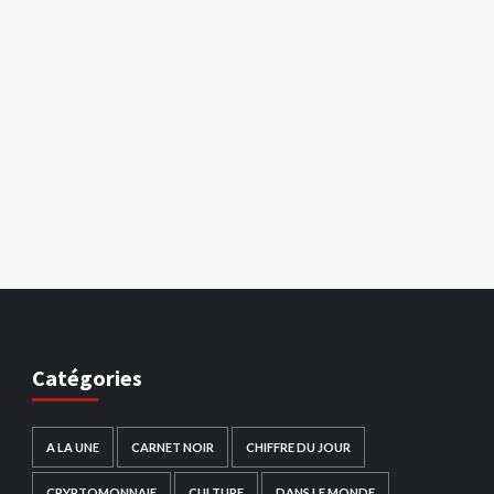
Catégories
A LA UNE
CARNET NOIR
CHIFFRE DU JOUR
CRYPTOMONNAIE
CULTURE
DANS LE MONDE