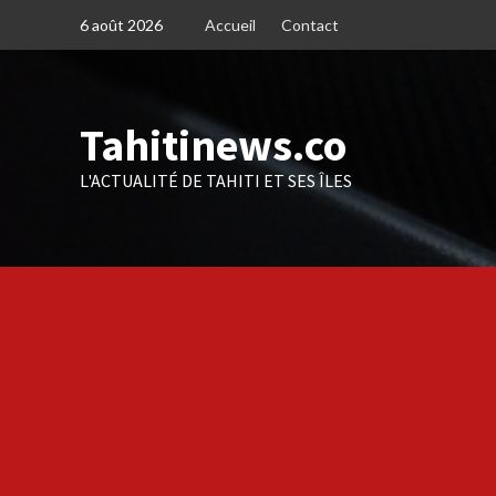
Skip
6 août 2026
Accueil
Contact
to
content
Tahitinews.co
L'ACTUALITÉ DE TAHITI ET SES ÎLES