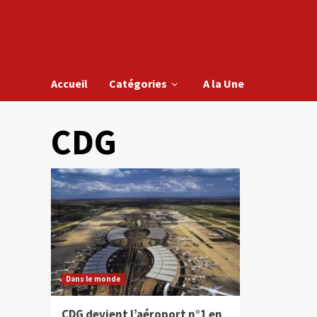
Accueil
Catégories
A la Une
CDG
Dans le monde
CDG devient l’aéroport n°1 en