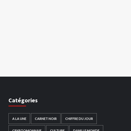
Catégories
A LA UNE
CARNET NOIR
CHIFFRE DU JOUR
CRYPTOMONNAIE
CULTURE
DANS LE MONDE