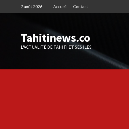
Skip
7 août 2026
Accueil
Contact
to
content
Tahitinews.co
L'ACTUALITÉ DE TAHITI ET SES ÎLES