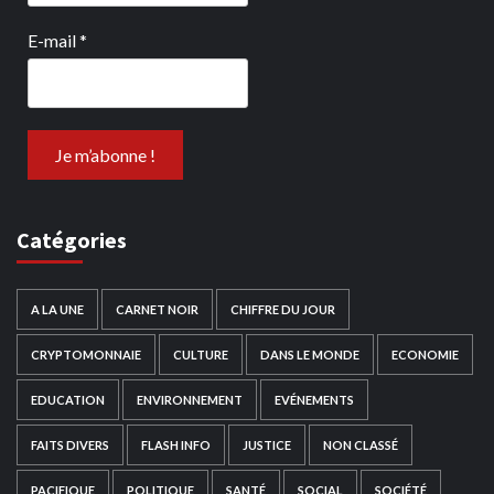
E-mail
*
Catégories
A LA UNE
CARNET NOIR
CHIFFRE DU JOUR
CRYPTOMONNAIE
CULTURE
DANS LE MONDE
ECONOMIE
EDUCATION
ENVIRONNEMENT
EVÉNEMENTS
FAITS DIVERS
FLASH INFO
JUSTICE
NON CLASSÉ
PACIFIQUE
POLITIQUE
SANTÉ
SOCIAL
SOCIÉTÉ