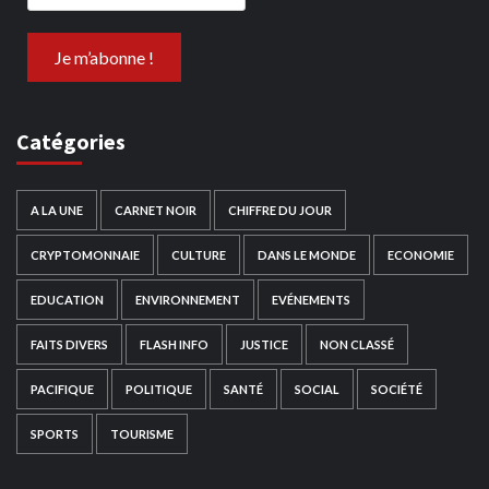
Catégories
A LA UNE
CARNET NOIR
CHIFFRE DU JOUR
CRYPTOMONNAIE
CULTURE
DANS LE MONDE
ECONOMIE
EDUCATION
ENVIRONNEMENT
EVÉNEMENTS
FAITS DIVERS
FLASH INFO
JUSTICE
NON CLASSÉ
PACIFIQUE
POLITIQUE
SANTÉ
SOCIAL
SOCIÉTÉ
SPORTS
TOURISME