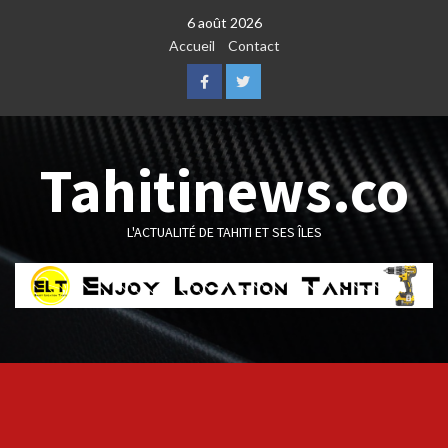
Skip
6 août 2026
to
Accueil
Contact
content
Facebook
Twitter
Tahitinews.co
L'ACTUALITÉ DE TAHITI ET SES ÎLES