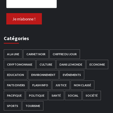
Catégories
A LA UNE
CARNET NOIR
CHIFFRE DU JOUR
CRYPTOMONNAIE
CULTURE
DANS LE MONDE
ECONOMIE
EDUCATION
ENVIRONNEMENT
EVÉNEMENTS
FAITS DIVERS
FLASH INFO
JUSTICE
NON CLASSÉ
PACIFIQUE
POLITIQUE
SANTÉ
SOCIAL
SOCIÉTÉ
SPORTS
TOURISME