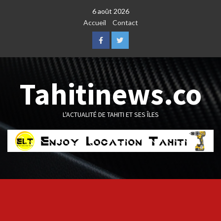
Skip
6 août 2026
to
Accueil
Contact
content
Facebook
Twitter
Tahitinews.co
L'ACTUALITÉ DE TAHITI ET SES ÎLES