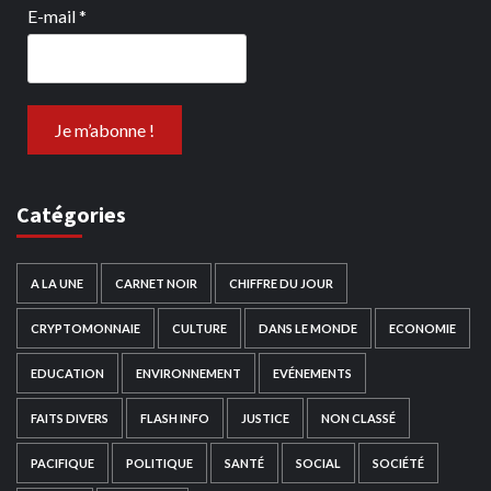
E-mail
*
Catégories
A LA UNE
CARNET NOIR
CHIFFRE DU JOUR
CRYPTOMONNAIE
CULTURE
DANS LE MONDE
ECONOMIE
EDUCATION
ENVIRONNEMENT
EVÉNEMENTS
FAITS DIVERS
FLASH INFO
JUSTICE
NON CLASSÉ
PACIFIQUE
POLITIQUE
SANTÉ
SOCIAL
SOCIÉTÉ