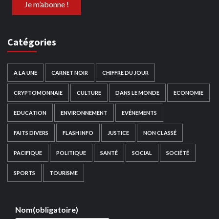
Catégories
A LA UNE
CARNET NOIR
CHIFFRE DU JOUR
CRYPTOMONNAIE
CULTURE
DANS LE MONDE
ECONOMIE
EDUCATION
ENVIRONNEMENT
EVÉNEMENTS
FAITS DIVERS
FLASH INFO
JUSTICE
NON CLASSÉ
PACIFIQUE
POLITIQUE
SANTÉ
SOCIAL
SOCIÉTÉ
SPORTS
TOURISME
Nom
(obligatoire)