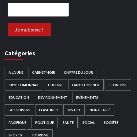
Catégories
A LA UNE
CARNET NOIR
CHIFFRE DU JOUR
CRYPTOMONNAIE
CULTURE
DANS LE MONDE
ECONOMIE
EDUCATION
ENVIRONNEMENT
EVÉNEMENTS
FAITS DIVERS
FLASH INFO
JUSTICE
NON CLASSÉ
PACIFIQUE
POLITIQUE
SANTÉ
SOCIAL
SOCIÉTÉ
SPORTS
TOURISME