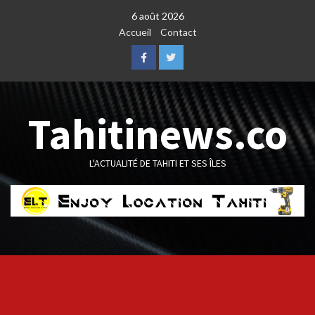
Skip
6 août 2026
to
Accueil
Contact
content
Facebook
Twitter
Tahitinews.co
L'ACTUALITÉ DE TAHITI ET SES ÎLES