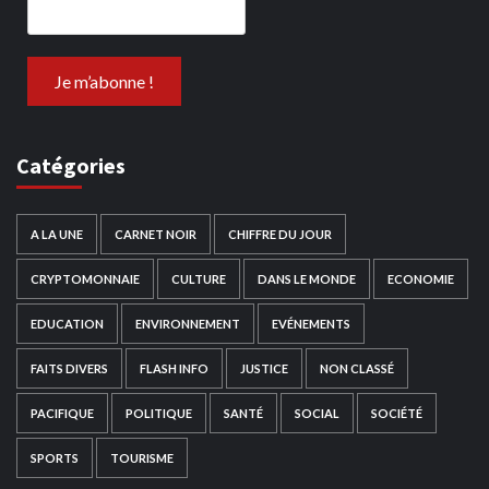
Catégories
A LA UNE
CARNET NOIR
CHIFFRE DU JOUR
CRYPTOMONNAIE
CULTURE
DANS LE MONDE
ECONOMIE
EDUCATION
ENVIRONNEMENT
EVÉNEMENTS
FAITS DIVERS
FLASH INFO
JUSTICE
NON CLASSÉ
PACIFIQUE
POLITIQUE
SANTÉ
SOCIAL
SOCIÉTÉ
SPORTS
TOURISME