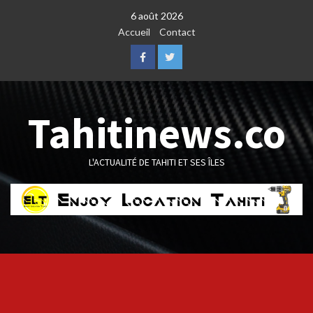
Skip
6 août 2026
to
Accueil
Contact
content
Facebook
Twitter
Tahitinews.co
L'ACTUALITÉ DE TAHITI ET SES ÎLES