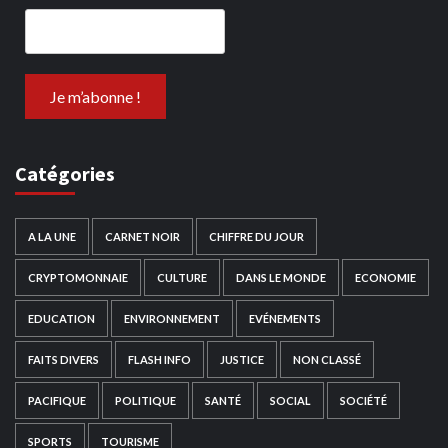
Catégories
A LA UNE
CARNET NOIR
CHIFFRE DU JOUR
CRYPTOMONNAIE
CULTURE
DANS LE MONDE
ECONOMIE
EDUCATION
ENVIRONNEMENT
EVÉNEMENTS
FAITS DIVERS
FLASH INFO
JUSTICE
NON CLASSÉ
PACIFIQUE
POLITIQUE
SANTÉ
SOCIAL
SOCIÉTÉ
SPORTS
TOURISME