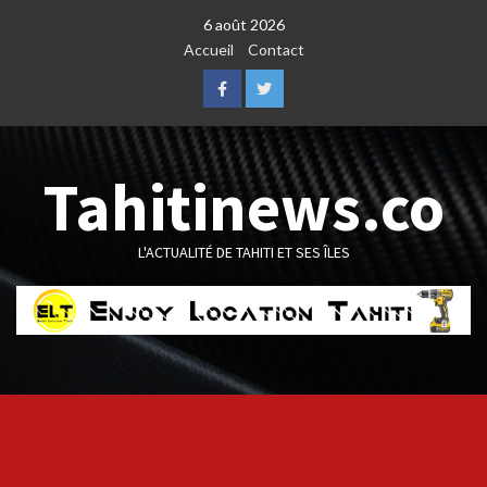
Skip
6 août 2026
to
Accueil
Contact
content
Facebook
Twitter
Tahitinews.co
L'ACTUALITÉ DE TAHITI ET SES ÎLES