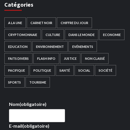
Catégories
A LA UNE
CARNET NOIR
CHIFFRE DU JOUR
CRYPTOMONNAIE
CULTURE
DANS LE MONDE
ECONOMIE
EDUCATION
ENVIRONNEMENT
EVÉNEMENTS
FAITS DIVERS
FLASH INFO
JUSTICE
NON CLASSÉ
PACIFIQUE
POLITIQUE
SANTÉ
SOCIAL
SOCIÉTÉ
SPORTS
TOURISME
Nom
(obligatoire)
E-mail
(obligatoire)