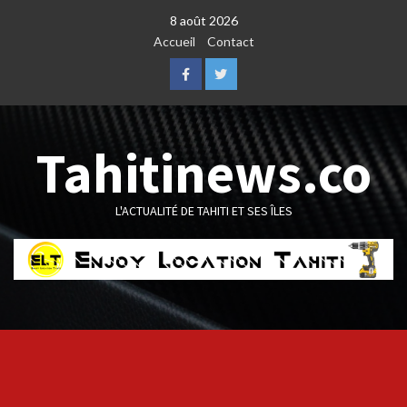
Skip
8 août 2026
to
Accueil
Contact
content
Facebook
Twitter
Tahitinews.co
L'ACTUALITÉ DE TAHITI ET SES ÎLES