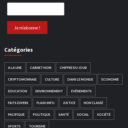
Catégories
A LA UNE
CARNET NOIR
CHIFFRE DU JOUR
CRYPTOMONNAIE
CULTURE
DANS LE MONDE
ECONOMIE
EDUCATION
ENVIRONNEMENT
EVÉNEMENTS
FAITS DIVERS
FLASH INFO
JUSTICE
NON CLASSÉ
PACIFIQUE
POLITIQUE
SANTÉ
SOCIAL
SOCIÉTÉ
SPORTS
TOURISME