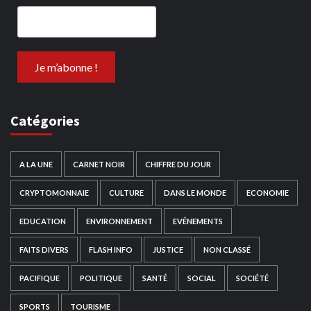
Catégories
A LA UNE
CARNET NOIR
CHIFFRE DU JOUR
CRYPTOMONNAIE
CULTURE
DANS LE MONDE
ECONOMIE
EDUCATION
ENVIRONNEMENT
EVÉNEMENTS
FAITS DIVERS
FLASH INFO
JUSTICE
NON CLASSÉ
PACIFIQUE
POLITIQUE
SANTÉ
SOCIAL
SOCIÉTÉ
SPORTS
TOURISME