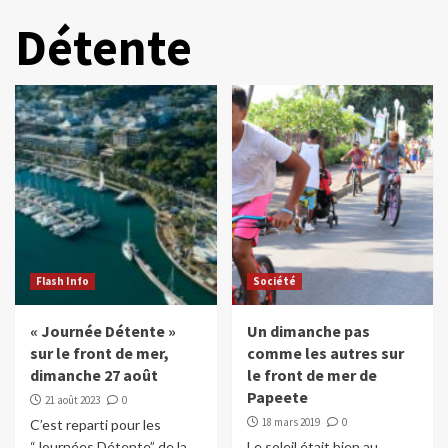
Détente
Flash Info
Société
« Journée Détente »
Un dimanche pas
sur le front de mer,
comme les autres sur
dimanche 27 août
le front de mer de
Papeete
21 août 2023
0
18 mars 2019
0
C’est reparti pour les
“Journées Détente” de la
Le soleil était bien au