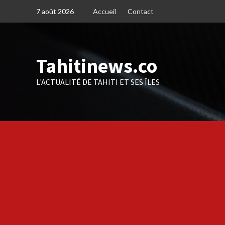
Skip
7 août 2026
Accueil
Contact
to
content
Tahitinews.co
L'ACTUALITÉ DE TAHITI ET SES ÎLES