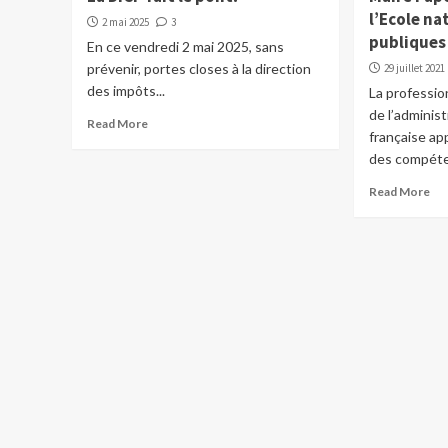
l’Ecole na
2 mai 2025
3
publiques
En ce vendredi 2 mai 2025, sans
prévenir, portes closes à la direction
29 juillet 2021
des impôts...
La professio
de l’administ
Read More
française ap
des compét
Read More