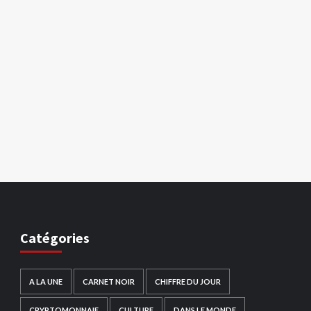
Catégories
A LA UNE
CARNET NOIR
CHIFFRE DU JOUR
CRYPTOMONNAIE
CULTURE
DANS LE MONDE