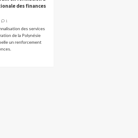
tionale des finances
1
nnalisation des services
ration de la Polynésie
pelle un renforcement
ences.