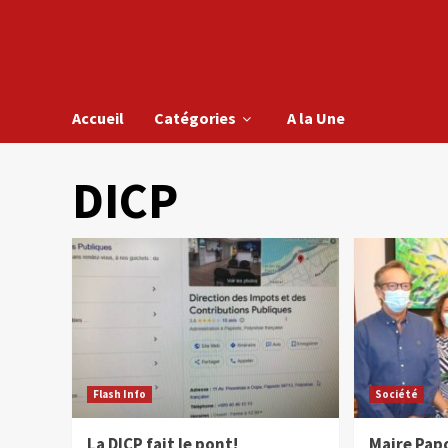
Accueil
Catégories
A la Une
DICP
Flash Info
Société
La DICP fait le pont!
Maire Pap