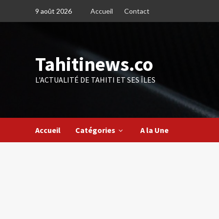
Skip
9 août 2026
Accueil
Contact
to
content
Tahitinews.co
L'ACTUALITÉ DE TAHITI ET SES ÎLES
Accueil
Catégories
A la Une