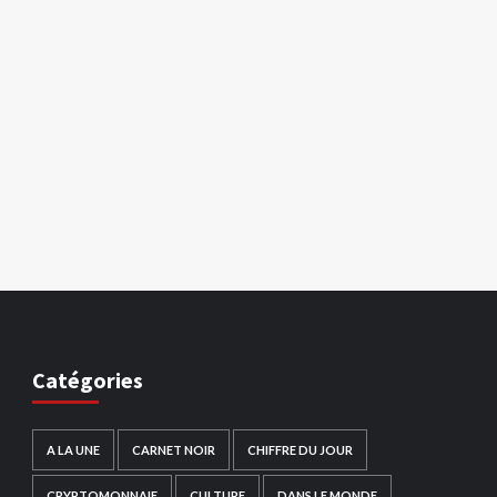
Catégories
A LA UNE
CARNET NOIR
CHIFFRE DU JOUR
CRYPTOMONNAIE
CULTURE
DANS LE MONDE