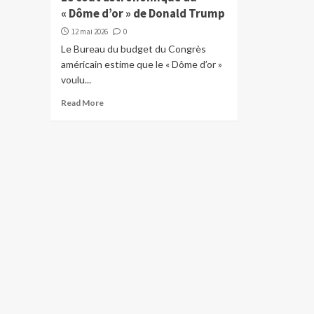
« Dôme d’or » de Donald Trump
12 mai 2026
0
Le Bureau du budget du Congrès
américain estime que le « Dôme d’or »
voulu...
Read More