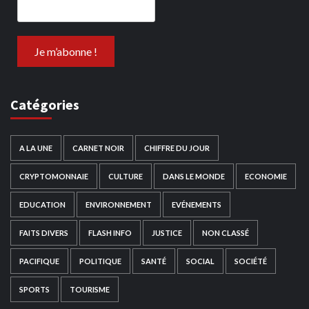
Catégories
A LA UNE
CARNET NOIR
CHIFFRE DU JOUR
CRYPTOMONNAIE
CULTURE
DANS LE MONDE
ECONOMIE
EDUCATION
ENVIRONNEMENT
EVÉNEMENTS
FAITS DIVERS
FLASH INFO
JUSTICE
NON CLASSÉ
PACIFIQUE
POLITIQUE
SANTÉ
SOCIAL
SOCIÉTÉ
SPORTS
TOURISME