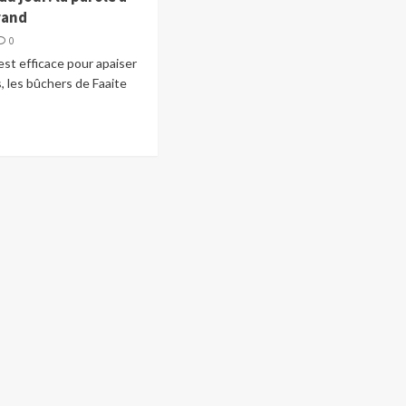
rand
0
e est efficace pour apaiser
, les bûchers de Faaite