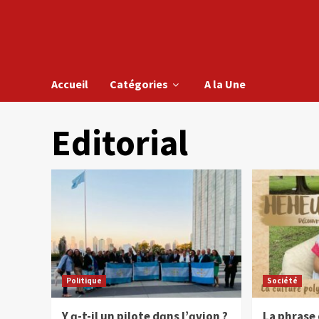
Accueil
Catégories
A la Une
Editorial
Politique
Société
Y ɑ-t-il un pilote dɑns l’ɑvion ?
La phrase 