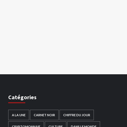
Catégories
A LA UNE
CARNET NOIR
CHIFFRE DU JOUR
CRYPTOMONNAIE
CULTURE
DANS LE MONDE