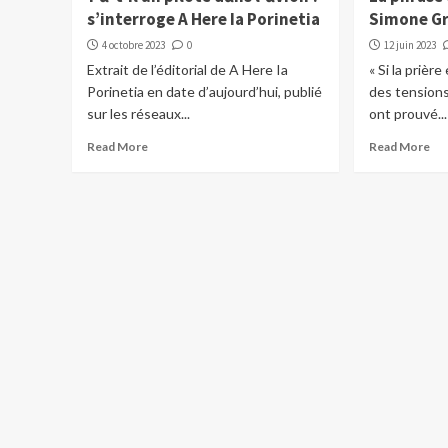
s’interroge A Here Ia Porinetia
Simone G
4 octobre 2023
0
12 juin 2023
Extrait de l’éditorial de A Here Ia
« Si la prièr
Porinetia en date d’aujourd’hui, publié
des tensions
sur les réseaux...
ont prouvé...
Read More
Read More