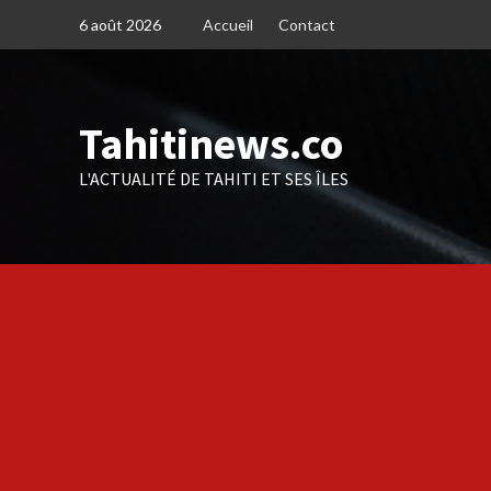
Skip
6 août 2026
Accueil
Contact
to
content
Tahitinews.co
L'ACTUALITÉ DE TAHITI ET SES ÎLES