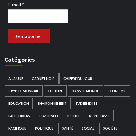
E-mail
*
Catégories
A LA UNE
CARNET NOIR
CHIFFRE DU JOUR
CRYPTOMONNAIE
CULTURE
DANS LE MONDE
ECONOMIE
EDUCATION
ENVIRONNEMENT
EVÉNEMENTS
FAITS DIVERS
FLASH INFO
JUSTICE
NON CLASSÉ
PACIFIQUE
POLITIQUE
SANTÉ
SOCIAL
SOCIÉTÉ