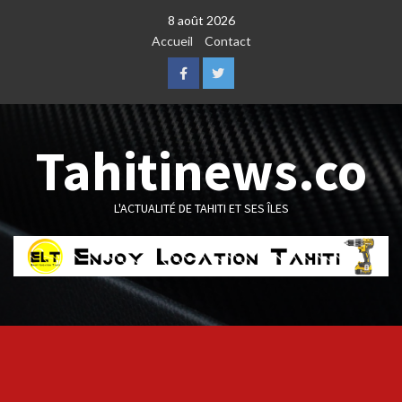
Skip
8 août 2026
to
Accueil
Contact
content
Facebook
Twitter
Tahitinews.co
L'ACTUALITÉ DE TAHITI ET SES ÎLES