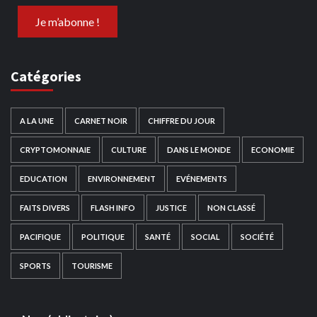
Catégories
A LA UNE
CARNET NOIR
CHIFFRE DU JOUR
CRYPTOMONNAIE
CULTURE
DANS LE MONDE
ECONOMIE
EDUCATION
ENVIRONNEMENT
EVÉNEMENTS
FAITS DIVERS
FLASH INFO
JUSTICE
NON CLASSÉ
PACIFIQUE
POLITIQUE
SANTÉ
SOCIAL
SOCIÉTÉ
SPORTS
TOURISME