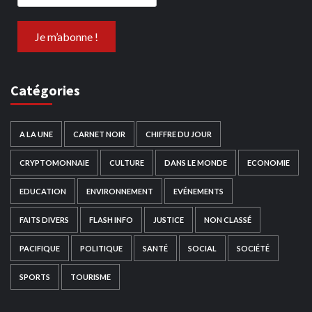
Catégories
A LA UNE
CARNET NOIR
CHIFFRE DU JOUR
CRYPTOMONNAIE
CULTURE
DANS LE MONDE
ECONOMIE
EDUCATION
ENVIRONNEMENT
EVÉNEMENTS
FAITS DIVERS
FLASH INFO
JUSTICE
NON CLASSÉ
PACIFIQUE
POLITIQUE
SANTÉ
SOCIAL
SOCIÉTÉ
SPORTS
TOURISME