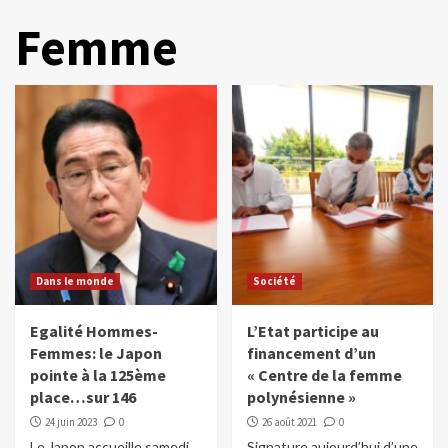
Femme
Dans le monde
Société
Egalité Hommes-
L’Etat participe au
Femmes: le Japon
financement d’un
pointe à la 125ème
« Centre de la femme
place…sur 146
polynésienne »
24 juin 2023
0
26 août 2021
0
Le Japon accueille samedi
Signature aujourd’hui d’une