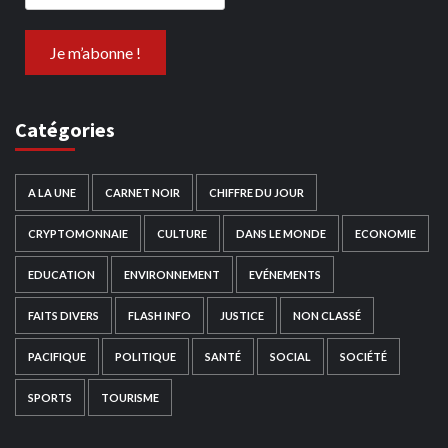
Catégories
A LA UNE
CARNET NOIR
CHIFFRE DU JOUR
CRYPTOMONNAIE
CULTURE
DANS LE MONDE
ECONOMIE
EDUCATION
ENVIRONNEMENT
EVÉNEMENTS
FAITS DIVERS
FLASH INFO
JUSTICE
NON CLASSÉ
PACIFIQUE
POLITIQUE
SANTÉ
SOCIAL
SOCIÉTÉ
SPORTS
TOURISME