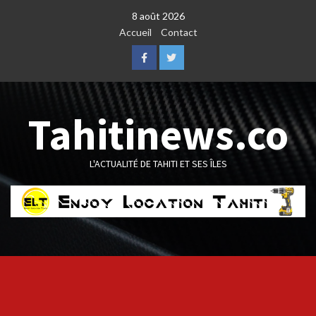
Skip
8 août 2026
to
Accueil
Contact
content
Facebook
Twitter
Tahitinews.co
L'ACTUALITÉ DE TAHITI ET SES ÎLES