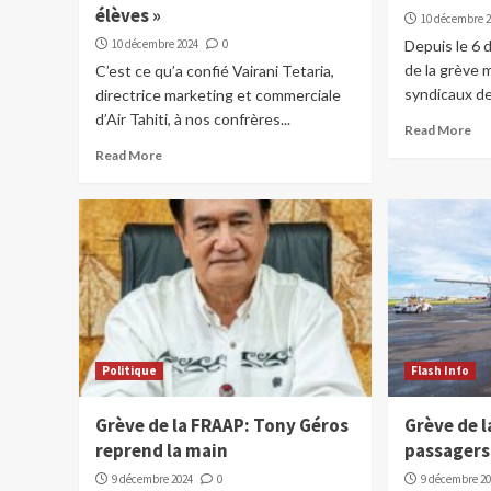
élèves »
10 décembre 
10 décembre 2024
0
Depuis le 6 
de la grève 
C’est ce qu’a confié Vairani Tetaria,
syndicaux de.
directrice marketing et commerciale
d’Air Tahiti, à nos confrères...
Read More
Read More
Politique
Flash Info
Grève de la FRAAP: Tony Géros
Grève de l
reprend la main
passagers
9 décembre 2024
0
9 décembre 2