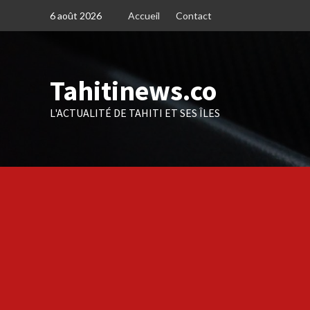
Skip
6 août 2026
Accueil
Contact
to
content
Tahitinews.co
L'ACTUALITÉ DE TAHITI ET SES ÎLES