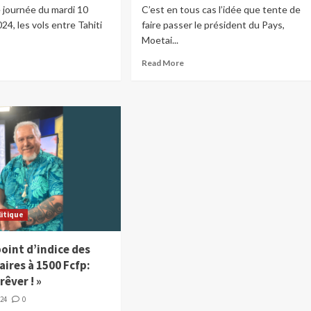
e journée du mardi 10
C’est en tous cas l’idée que tente de
4, les vols entre Tahiti
faire passer le président du Pays,
Moetai...
Read More
litique
point d’indice des
ires à 1500 Fcfp:
rêver ! »
024
0