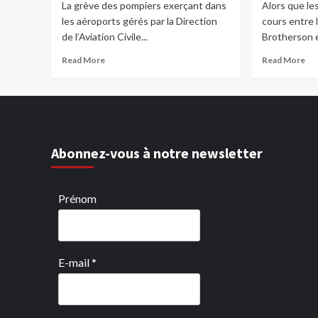
La grève des pompiers exerçant dans
Alors que le
les aéroports gérés par la Direction
cours entre
de l’Aviation Civile...
Brotherson e
Read More
Read More
Abonnez-vous à notre newsletter
Prénom
E-mail
*