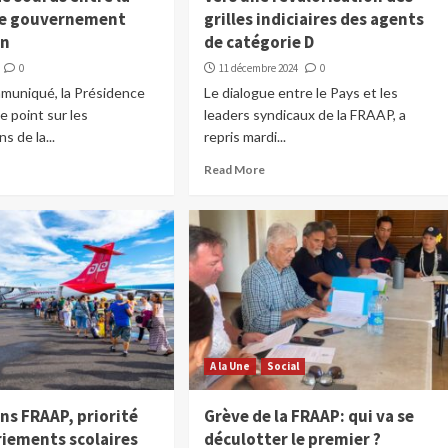
le gouvernement
grilles indiciaires des agents
on
de catégorie D
0
11 décembre 2024
0
muniqué, la Présidence
Le dialogue entre le Pays et les
le point sur les
leaders syndicaux de la FRAAP, a
s de la...
repris mardi...
Read More
A la Une
Social
ns FRAAP, priorité
Grève de la FRAAP: qui va se
riements scolaires
déculotter le premier ?