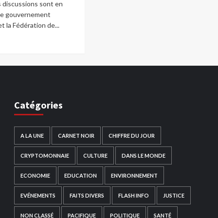
s discussions sont en
 le gouvernement
t la Fédération de...
Catégories
A LA UNE
CARNET NOIR
CHIFFRE DU JOUR
CRYPTOMONNAIE
CULTURE
DANS LE MONDE
ECONOMIE
EDUCATION
ENVIRONNEMENT
EVÉNEMENTS
FAITS DIVERS
FLASH INFO
JUSTICE
NON CLASSÉ
PACIFIQUE
POLITIQUE
SANTÉ