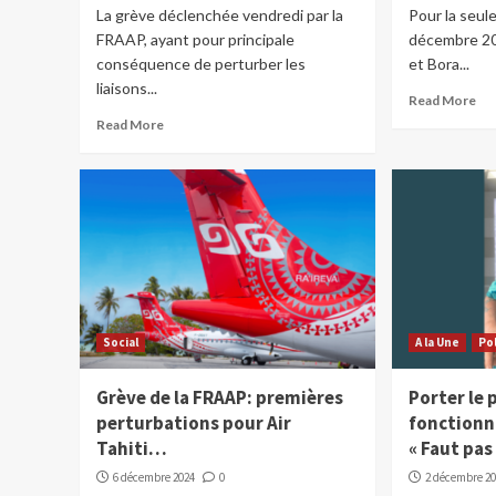
La grève déclenchée vendredi par la
Pour la seul
FRAAP, ayant pour principale
décembre 202
conséquence de perturber les
et Bora...
liaisons...
Read More
Read More
Social
A la Une
Po
Grève de la FRAAP: premières
Porter le 
perturbations pour Air
fonctionna
Tahiti…
« Faut pas 
6 décembre 2024
0
2 décembre 2