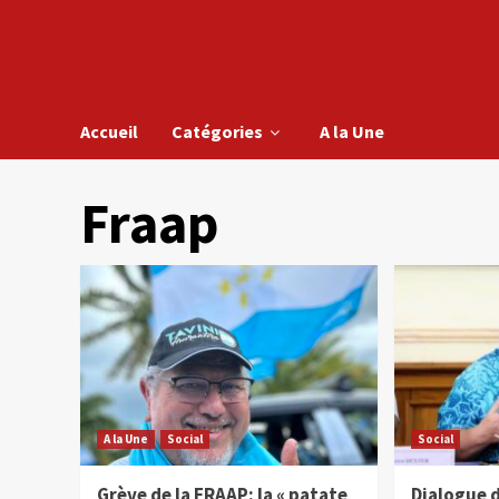
Accueil
Catégories
A la Une
Fraap
A la Une
Social
Social
Grève de la FRAAP: la « patate
Dialogue d