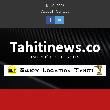
Skip
8 août 2026
to
Accueil
Contact
content
Facebook
Twitter
Tahitinews.co
L'ACTUALITÉ DE TAHITI ET SES ÎLES