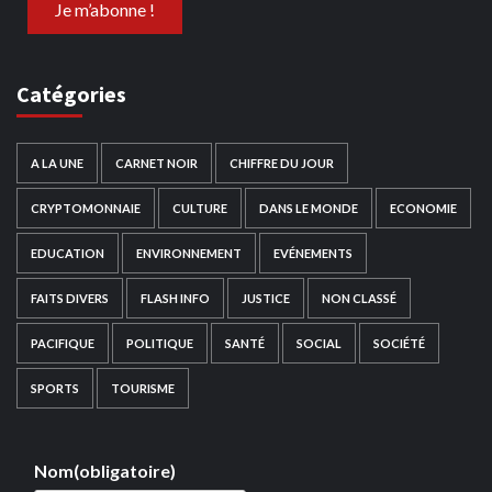
Catégories
A LA UNE
CARNET NOIR
CHIFFRE DU JOUR
CRYPTOMONNAIE
CULTURE
DANS LE MONDE
ECONOMIE
EDUCATION
ENVIRONNEMENT
EVÉNEMENTS
FAITS DIVERS
FLASH INFO
JUSTICE
NON CLASSÉ
PACIFIQUE
POLITIQUE
SANTÉ
SOCIAL
SOCIÉTÉ
SPORTS
TOURISME
Nom
(obligatoire)